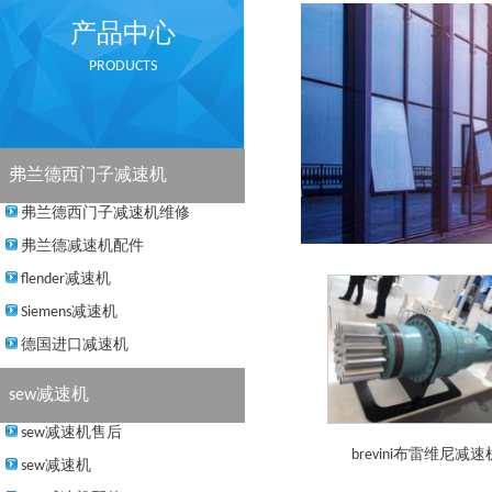
产品中心
PRODUCTS
弗兰德西门子减速机
弗兰德西门子减速机维修
弗兰德减速机配件
flender减速机
Siemens减速机
德国进口减速机
sew减速机
sew减速机售后
brevini布雷维尼减速
sew减速机