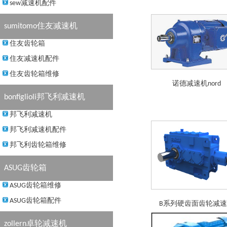
sew减速机配件
sumitomo住友减速机
住友齿轮箱
住友减速机配件
住友齿轮箱维修
诺德减速机nord
bonfiglioli邦飞利减速机
邦飞利减速机
邦飞利减速机配件
邦飞利齿轮箱维修
ASUG齿轮箱
ASUG齿轮箱维修
ASUG齿轮箱配件
B系列硬齿面齿轮减
zollern卓轮减速机