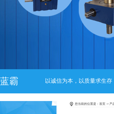
蓝霸
以诚信为本，以质量求生存
您当前的位置是：
首页
-> 