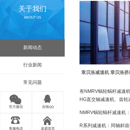
关于我们
ABOUT US
新闻动态
行业新闻
章贝洛减速机 章贝洛挤出
常见问题
有NMRV蜗轮蜗杆减速
HG直交轴减速机、齿轮
官方微信
在线QQ
NMRV蜗轮蜗杆减速机：P
R系列减速机：同轴斜
客服电话
蓝霸首页