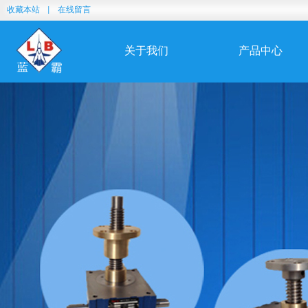
收藏本站
|
在线留言
关于我们
产品中心